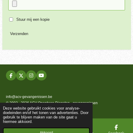
Stuur mij een kopie
Verzenden
F
X
I
Y
a
n
o
c
s
u
e
t
T
b
a
u
info@acv-gevangenissen.be
o
g
b
© 2002 - 2026 ACV Openbare Diensten - gevangenissen
o
r
e
Deze website gebruikt cookies voor analyse-
k
a
Powered by
JouwWeb
doeleinden en/of het tonen van advertenties. Door
m
gebruik te blijven maken van de site gaat u
hiermee akkoord.
Akkoord
E-mailadres
Telefoonnummer
Kaart
Facebook