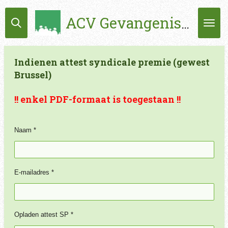
Ga
ACV Gevangenissen
direct
naar
de
hoofdinhoud
Indienen attest syndicale premie (gewest
Brussel)
!! enkel PDF-formaat is toegestaan !!
Naam *
E-mailadres *
Opladen attest SP *