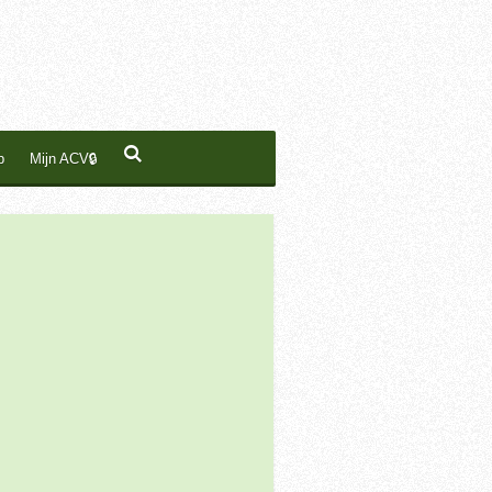
p
Mijn ACV🔒