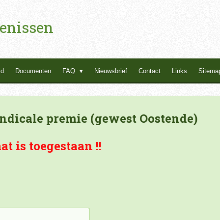
enissen
id
Documenten
FAQ
Nieuwsbrief
Contact
Links
Sitema
yndicale premie (gewest Oostende)
t is toegestaan !!