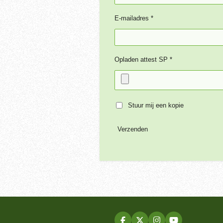
E-mailadres *
Opladen attest SP *
Stuur mij een kopie
Verzenden
F
X
I
Y