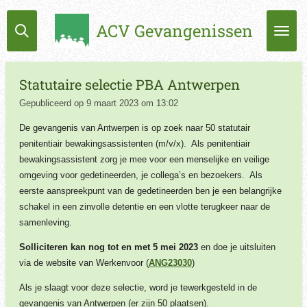
Ga
ACV Gevangenissen
direct
naar
de
hoofdinhoud
Statutaire selectie PBA Antwerpen
Gepubliceerd op 9 maart 2023 om 13:02
De gevangenis van Antwerpen is op zoek naar 50 statutair
penitentiair bewakingsassistenten (m/v/x). Als penitentiair
bewakingsassistent zorg je mee voor een menselijke en veilige
omgeving voor gedetineerden, je collega’s en bezoekers. Als
eerste aanspreekpunt van de gedetineerden ben je een belangrijke
schakel in een zinvolle detentie en een vlotte terugkeer naar de
samenleving.
Solliciteren kan nog tot en met 5 mei 2023
en doe je uitsluiten
via de website van Werkenvoor (
ANG23030
)
Als je slaagt voor deze selectie, word je tewerkgesteld in de
gevangenis van Antwerpen (er zijn 50 plaatsen).