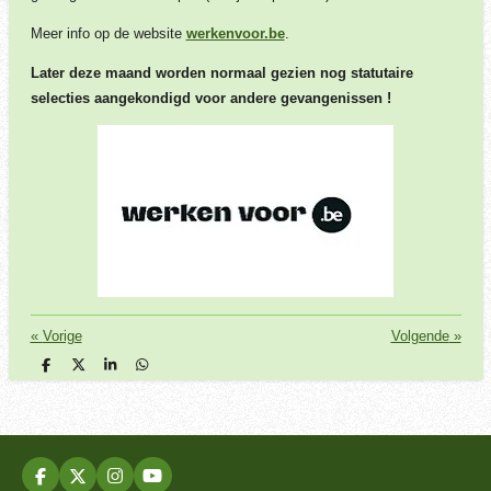
Meer info op de website
werkenvoor.be
.
Later deze maand worden normaal gezien nog statutaire
selecties aangekondigd voor andere gevangenissen !
«
Vorige
Volgende
»
D
D
S
D
e
e
h
e
l
e
a
l
e
l
r
e
n
e
n
F
X
I
Y