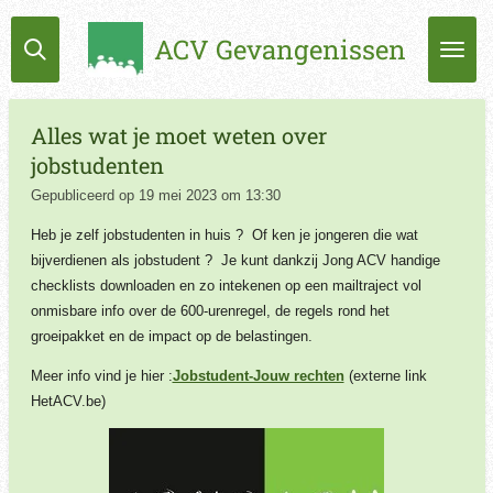
Ga
ACV Gevangenissen
direct
naar
de
hoofdinhoud
Alles wat je moet weten over
jobstudenten
Gepubliceerd op 19 mei 2023 om 13:30
Heb je zelf jobstudenten in huis ? Of ken je jongeren die wat
bijverdienen als jobstudent ? Je kunt dankzij Jong ACV handige
checklists downloaden en zo intekenen op een mailtraject vol
onmisbare info over de 600-urenregel, de regels rond het
groeipakket en de impact op de belastingen.
Meer info vind je hier :
Jobstudent-Jouw rechten
(externe link
HetACV.be)