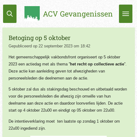
Ga
ACV Gevangenissen
direct
naar
de
hoofdinhoud
Betoging op 5 oktober
Gepubliceerd op 22 september 2023 om 18:42
Het gemeenschappelijk vakbondsfront organiseert op 5 oktober
2023 een actiedag met als thema ''
het recht op collectieve actie
''.
Deze actie kan aanleiding geven tot afwezigheden van
personeelsleden die deelnemen aan de actie.
5 oktober zal dus als stakingsdag beschouwd en uitbetaald worden
voor die personeelsleden die afwezig zijn omwille van hun
deelname aan deze actie en daardoor loonverlies lijden. De actie
start op 4 oktober 22u00 en eindigt op 05 oktober om 22u00.
De intentieverklaring moet ten laatste op zondag 1 oktober om
22u00 ingediend zijn.