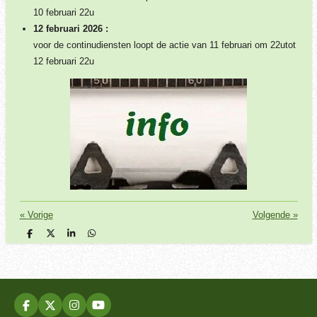
10 februari 22u
12 februari 2026 :
voor de continudiensten loopt de actie van 11 februari om 22utot
12 februari 22u
«
Vorige
Volgende
»
D
D
S
D
e
e
h
e
l
e
a
l
e
l
r
e
n
e
n
F
X
I
Y