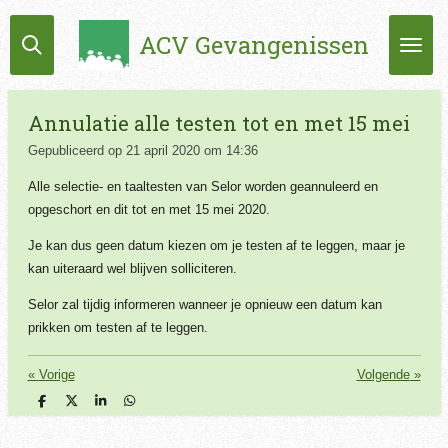
Ga
ACV Gevangenissen
direct
naar
de
hoofdinhoud
Annulatie alle testen tot en met 15 mei
Gepubliceerd op 21 april 2020 om 14:36
Alle selectie- en taaltesten van Selor worden geannuleerd en
opgeschort en dit tot en met 15 mei 2020.
Je kan dus geen datum kiezen om je testen af te leggen, maar je
kan uiteraard wel blijven solliciteren.
Selor zal tijdig informeren wanneer je opnieuw een datum kan
prikken om testen af te leggen.
«
Vorige
Volgende
»
D
D
S
D
e
e
h
e
l
e
a
l
e
l
r
e