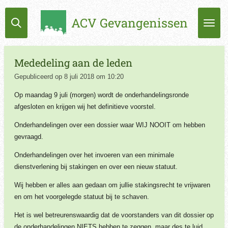
Ga
ACV Gevangenissen
direct
naar
de
hoofdinhoud
Mededeling aan de leden
Gepubliceerd op 8 juli 2018 om 10:20
Op maandag 9 juli (morgen) wordt de onderhandelingsronde
afgesloten en krijgen wij het definitieve voorstel.
Onderhandelingen over een dossier waar WIJ NOOIT om hebben
gevraagd.
Onderhandelingen over het invoeren van een minimale
dienstverlening bij stakingen en over een nieuw statuut.
Wij hebben er alles aan gedaan om jullie stakingsrecht te vrijwaren
en om het voorgelegde statuut bij te schaven.
Het is wel betreurenswaardig dat de voorstanders van dit dossier op
de onderhandelingen NIETS hebben te zeggen, maar des te luid