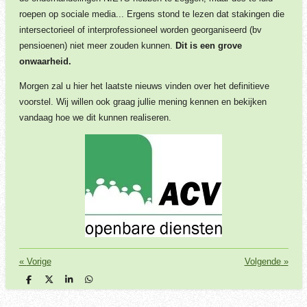
roepen op sociale media... Ergens stond te lezen dat stakingen die
intersectorieel of interprofessioneel worden georganiseerd (bv
pensioenen) niet meer zouden kunnen.
Dit is een grove
onwaarheid.
Morgen zal u hier het laatste nieuws vinden over het definitieve
voorstel. Wij willen ook graag jullie mening kennen en bekijken
vandaag hoe we dit kunnen realiseren.
«
Vorige
Volgende
»
D
D
S
D
e
e
h
e
l
e
a
l