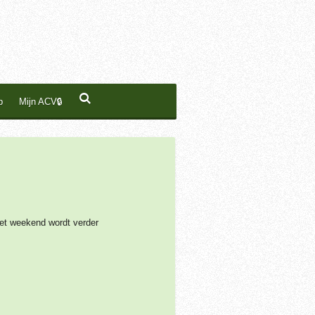
p
Mijn ACV🔒
et weekend wordt verder