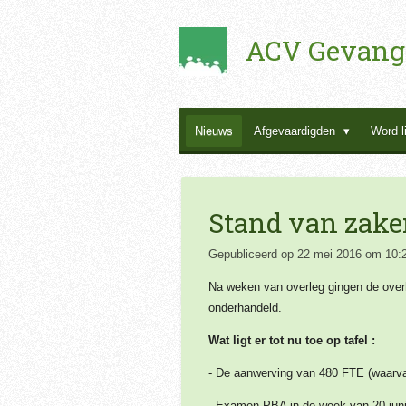
Ga
ACV Gevang
direct
naar
de
hoofdinhoud
Nieuws
Afgevaardigden
Word l
Stand van zake
Gepubliceerd op 22 mei 2016 om 10:
Na weken van overleg gingen de over
onderhandeld.
Wat ligt er tot nu toe op tafel :
- De aanwerving van 480 FTE (waarv
- Examen PBA in de week van 20 juni 