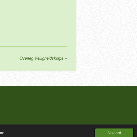
Overleg Veiligheidskorps
»
Powered by
JouwWeb
ord.
Akkoord