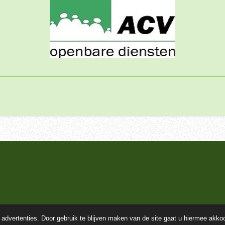
- gevangenissen
advertenties. Door gebruik te blijven maken van de site gaat u hiermee akko