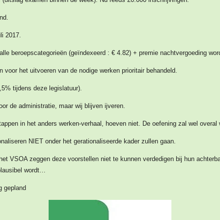
nd.
li 2017.
 alle beroepscategorieën (geïndexeerd : € 4.82) + premie nachtvergoeding word
 voor het uitvoeren van de nodige werken prioritair behandeld.
5% tijdens deze legislatuur).
r de administratie, maar wij blijven ijveren.
tappen in het anders werken-verhaal, hoeven niet. De oefening zal wel overa
onaliseren NIET onder het gerationaliseerde kader zullen gaan.
et VSOA zeggen deze voorstellen niet te kunnen verdedigen bij hun achterba
lausibel wordt…
g gepland