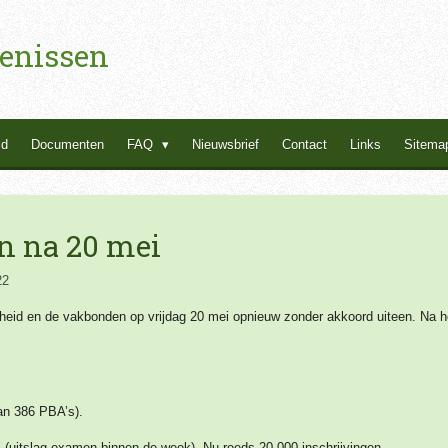
enissen
id
Documenten
FAQ
Nieuwsbrief
Contact
Links
Sitema
n na 20 mei
22
heid en de vakbonden op vrijdag 20 mei opnieuw zonder akkoord uiteen. Na h
an 386 PBA’s).
(uitslag examen binnen de week). Nu reeds 20.000 inschrijvingen.