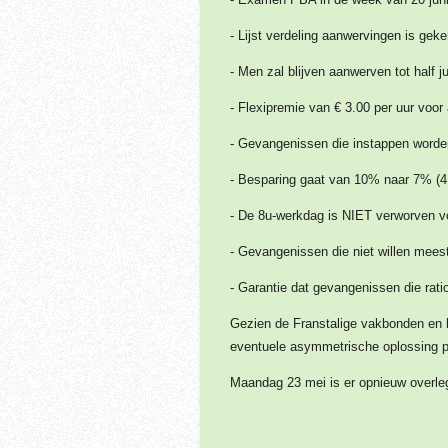
- Lijst verdeling aanwervingen is geke
- Men zal blijven aanwerven tot half ju
- Flexipremie van € 3.00 per uur voor
- Gevangenissen die instappen worden
- Besparing gaat van 10% naar 7% (4,
- De 8u-werkdag is NIET verworven voo
- Gevangenissen die niet willen mees
- Garantie dat gevangenissen die rati
Gezien de Franstalige vakbonden en h
eventuele asymmetrische oplossing p
Maandag 23 mei is er opnieuw overle