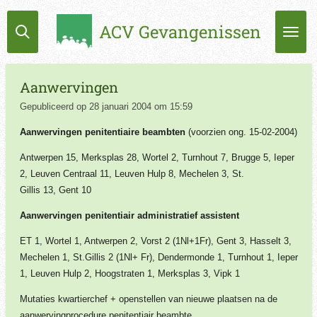
Ga
ACV Gevangenissen
direct
naar
de
hoofdinhoud
Aanwervingen
Gepubliceerd op 28 januari 2004 om 15:59
Aanwervingen penitentiaire beambten
(voorzien ong. 15-02-2004)
Antwerpen 15, Merksplas 28, Wortel 2, Turnhout 7, Brugge 5, Ieper
2, Leuven Centraal
11, Leuven Hulp 8, Mechelen 3,
St.
Gillis 13,
Gent 10
Aanwervingen penitentiair administratief assistent
ET 1, Wortel 1, Antwerpen 2, Vorst 2 (1Nl+1Fr), Gent 3, Hasselt 3,
Mechelen 1,
St.Gillis
2 (1Nl+ Fr),
Dendermonde 1, Turnhout 1, Ieper
1, Leuven Hulp 2, Hoogstraten 1, Merksplas 3, Vipk 1
Mutaties kwartierchef + openstellen van nieuwe plaatsen na de
aanwervingprocedure penitentiair beambte.