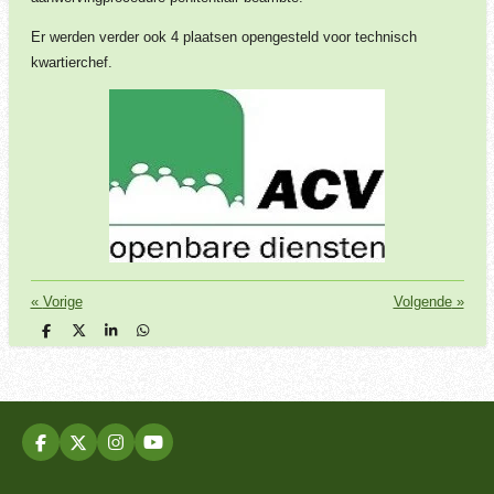
Er werden verder ook 4 plaatsen opengesteld voor technisch
kwartierchef.
«
Vorige
Volgende
»
D
D
S
D
e
e
h
e
l
e
a
l
e
l
r
e
n
e
n
F
X
I
Y
a
n
o
c
s
u