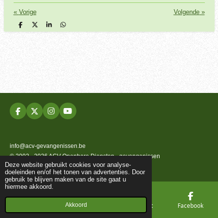
«
Vorige
Volgende
»
D
D
S
D
e
e
h
e
l
e
a
l
e
l
r
e
n
e
n
F
X
I
Y
a
n
o
c
s
u
e
t
T
b
a
u
info@acv-gevangenissen.be
o
g
b
© 2002 - 2026 ACV Openbare Diensten - gevangenissen
o
r
e
Deze website gebruikt cookies voor analyse-
k
a
Powered by
JouwWeb
doeleinden en/of het tonen van advertenties. Door
m
gebruik te blijven maken van de site gaat u
hiermee akkoord.
Akkoord
E-mailadres
Telefoonnummer
Kaart
Facebook