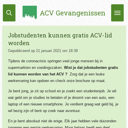
Ga
ACV Gevangenissen
direct
naar
de
hoofdinhoud
Jobstudenten kunnen gratis ACV-lid
worden
Gepubliceerd op 21 januari 2021 om 18:39
Tijdens de coronacrisis springen veel jonge mensen bij in
supermarkten en voedingszaken.
Wist je dat jobstudenten gratis
lid kunnen worden van het ACV ?
Zorg dat je een leuke
werkervaring kan opdoen en check onze brochure op maat.
Je bent jong, je zit op school en je zoekt een studentenjob. Je wil
wat geld
om je studies te betalen of je droomt van een auto, een
laptop of een nieuwe smartphone. Je verdient graag wat geld bij, je
wil bezig zijn of bent op zoek naar avontuur.
En je bent absoluut niet de enige. Elk jaar hebben vele duizenden
jongeren een eerste werkervaring. Maar helaas heeft een deel