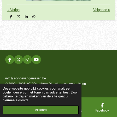
«
Vorige
Volgende
»
D
D
S
D
e
e
h
e
l
e
a
l
e
l
r
e
n
e
n
F
X
I
Y
a
n
o
c
s
u
e
t
T
b
a
u
info@acv-gevangenissen.be
o
g
b
© 2002 - 2026 ACV Openbare Diensten - gevangenissen
o
r
e
Deze website gebruikt cookies voor analyse-
k
a
Powered by
JouwWeb
doeleinden en/of het tonen van advertenties. Door
m
gebruik te blijven maken van de site gaat u
hiermee akkoord.
Akkoord
E-mailadres
Telefoonnummer
Kaart
Facebook