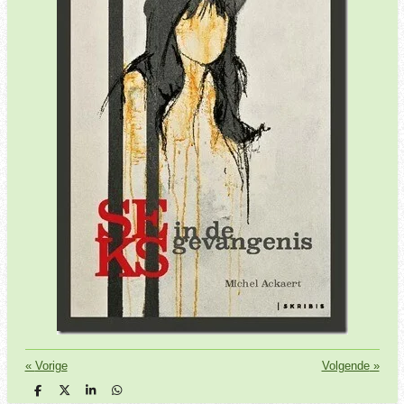
«
Vorige
Volgende
»
D
D
S
D