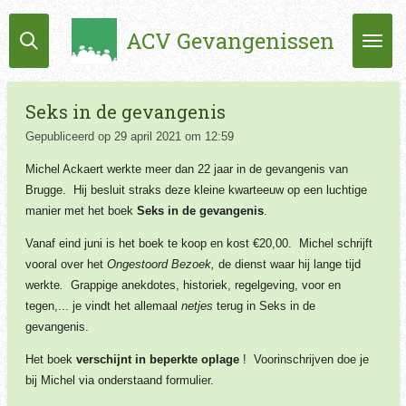
Ga
ACV Gevangenissen
direct
naar
de
hoofdinhoud
Seks in de gevangenis
Gepubliceerd op 29 april 2021 om 12:59
Michel Ackaert werkte meer dan 22 jaar in de gevangenis van
Brugge. Hij besluit straks deze kleine kwarteeuw op een luchtige
manier met het boek
Seks in de gevangenis
.
Vanaf eind juni is het boek te koop en kost €20,00. Michel schrijft
vooral over het
Ongestoord Bezoek,
de dienst waar hij lange tijd
werkte
.
Grappige anekdotes, historiek, regelgeving, voor en
tegen,... je vindt het allemaal
netjes
terug in Seks in de
gevangenis.
Het boek
verschijnt in beperkte oplage
! Voorinschrijven doe je
bij Michel via onderstaand formulier.