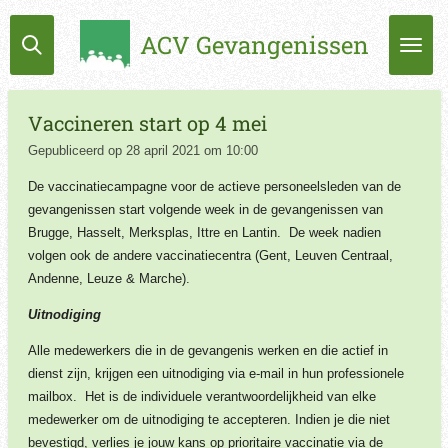
Ga
ACV Gevangenissen
direct
naar
de
hoofdinhoud
Vaccineren start op 4 mei
Gepubliceerd op 28 april 2021 om 10:00
De vaccinatiecampagne voor de actieve personeelsleden van de
gevangenissen start volgende week in de gevangenissen van
Brugge, Hasselt, Merksplas, Ittre en Lantin. De week nadien
volgen ook de andere vaccinatiecentra (Gent, Leuven Centraal,
Andenne, Leuze & Marche).
Uitnodiging
Alle medewerkers die in de gevangenis werken en die actief in
dienst zijn, krijgen een uitnodiging via e-mail in hun professionele
mailbox. Het is de individuele verantwoordelijkheid van elke
medewerker om de uitnodiging te accepteren. Indien je die niet
bevestigd, verlies je jouw kans op prioritaire vaccinatie via de