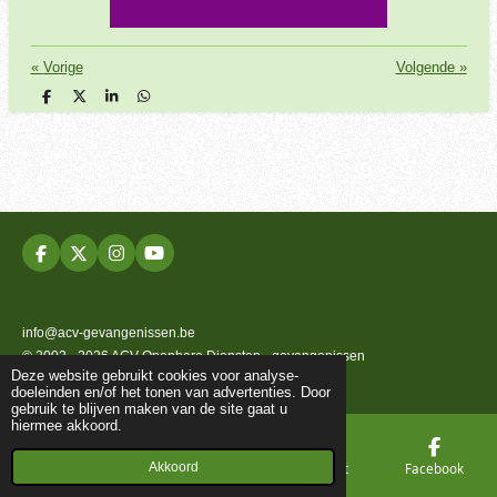
«
Vorige
Volgende
»
D
D
S
D
e
e
h
e
l
e
a
l
e
l
r
e
n
e
n
F
X
I
Y
a
n
o
c
s
u
e
t
T
b
a
u
info@acv-gevangenissen.be
o
g
b
© 2002 - 2026 ACV Openbare Diensten - gevangenissen
o
r
e
Deze website gebruikt cookies voor analyse-
k
a
Powered by
JouwWeb
doeleinden en/of het tonen van advertenties. Door
m
gebruik te blijven maken van de site gaat u
hiermee akkoord.
Akkoord
E-mailadres
Telefoonnummer
Kaart
Facebook