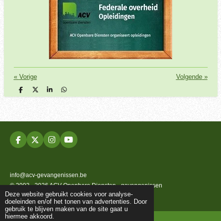
«
Vorige
Volgende
»
D
D
S
D
e
e
h
e
l
e
a
l
e
l
r
e
n
e
n
F
X
I
Y
a
n
o
c
s
u
e
t
T
b
a
u
info@acv-gevangenissen.be
o
g
b
© 2002 - 2026 ACV Openbare Diensten - gevangenissen
o
r
e
Deze website gebruikt cookies voor analyse-
k
a
Powered by
JouwWeb
doeleinden en/of het tonen van advertenties. Door
m
gebruik te blijven maken van de site gaat u
hiermee akkoord.