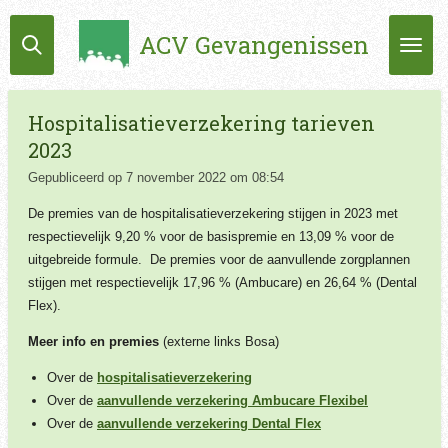
Ga
ACV Gevangenissen
direct
naar
de
hoofdinhoud
Hospitalisatieverzekering tarieven
2023
Gepubliceerd op 7 november 2022 om 08:54
De premies van de hospitalisatieverzekering stijgen in 2023 met
respectievelijk 9,20 % voor de basispremie en 13,09 % voor de
uitgebreide formule.
De premies voor de aanvullende zorgplannen
stijgen met respectievelijk 17,96 % (Ambucare) en 26,64 % (Dental
Flex).
Meer info en premies
(externe links Bosa)
Over de
hospitalisatieverzekering
Over de
aanvullende verzekering Ambucare Flexibel
Over de
aanvullende verzekering Dental Flex