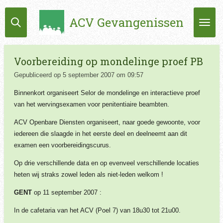
Ga
ACV Gevangenissen
direct
naar
de
hoofdinhoud
Voorbereiding op mondelinge proef PB
Gepubliceerd op 5 september 2007 om 09:57
Binnenkort organiseert Selor de mondelinge en interactieve proef
van het wervingsexamen voor penitentiaire beambten.
ACV Openbare Diensten organiseert, naar goede gewoonte, voor
iedereen die slaagde in het eerste deel en deelneemt aan dit
examen een voorbereidingscurus.
Op drie verschillende data en op evenveel verschillende locaties
heten wij straks zowel leden als niet-leden welkom !
GENT
op 11 september 2007 :
In de cafetaria van het ACV (Poel 7) van 18u30 tot 21u00.