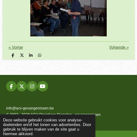
«
Vorige
Volgende
»
D
D
S
D
e
e
h
e
l
e
a
l
e
l
r
e
n
e
n
F
X
I
Y
a
n
o
c
s
u
e
t
T
b
a
u
info@acv-gevangenissen.be
o
g
b
© 2002 - 2026 ACV Openbare Diensten - gevangenissen
o
r
e
Deze website gebruikt cookies voor analyse-
k
a
Powered by
JouwWeb
doeleinden en/of het tonen van advertenties. Door
m
gebruik te blijven maken van de site gaat u
hiermee akkoord.