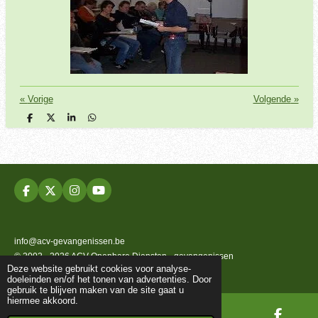
«
Vorige
Volgende
»
D
D
S
D
e
e
h
e
l
e
a
l
e
l
r
e
n
e
n
F
X
I
Y
a
n
o
c
s
u
e
t
T
b
a
u
info@acv-gevangenissen.be
o
g
b
© 2002 - 2026 ACV Openbare Diensten - gevangenissen
o
r
e
Deze website gebruikt cookies voor analyse-
k
a
Powered by
JouwWeb
doeleinden en/of het tonen van advertenties. Door
m
gebruik te blijven maken van de site gaat u
hiermee akkoord.