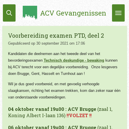
Ga
ACV Gevangenissen
direct
naar
de
hoofdinhoud
Voorbereiding examen PTD, deel 2
Gepubliceerd op 30 september 2021 om 17:06
Kandidaten die deelnemen aan het tweede deel van het
bevorderingsexamen
Technisch deskundige - bewaking
kunnen
bij ACV terecht voor een degelijke voorbereiding. Onze lesgevers
doen Brugge, Gent, Hasselt en Turnhout aan !
Wil je dus goed voorbereid, en met gevoelig verhoogde
slaagkansen, richting het examen trekken, kom dan zeker naar één
van onderstaande voorbereidingen.
04 oktober vanaf 19u00 : ACV Brugge
(zaal 1,
Koning Albert I-laan 136)
!!VOLZET !!
06 oktober vanaf 19u00 : ACV Brugge
(zaal 1,