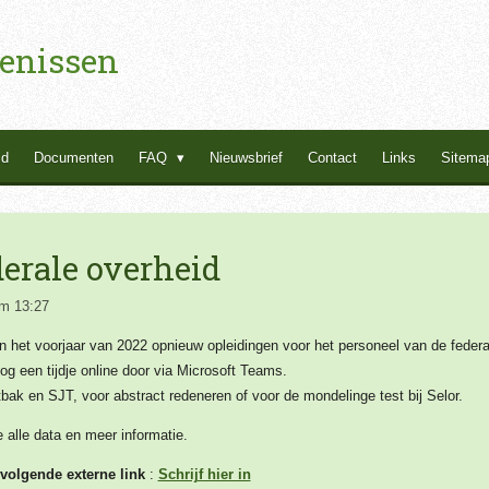
enissen
id
Documenten
FAQ
Nieuwsbrief
Contact
Links
Sitema
erale overheid
m 13:27
 het voorjaar van 2022 opnieuw opleidingen voor het personeel van de federal
og een tijdje online door via Microsoft Teams.
bak en SJT, voor abstract redeneren of voor de mondelinge test bij Selor.
e alle data en meer informatie.
 volgende externe link
:
Schrijf hier in