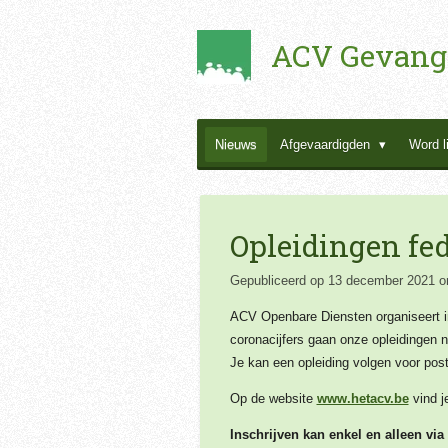
Ga
ACV Gevang
direct
naar
de
hoofdinhoud
Nieuws
Afgevaardigden
Word l
Opleidingen fed
Gepubliceerd op 13 december 2021 o
ACV Openbare Diensten organiseert in
coronacijfers gaan onze opleidingen n
Je kan een opleiding volgen voor post
Op de website
www.hetacv.be
vind j
Inschrijven kan enkel en alleen via