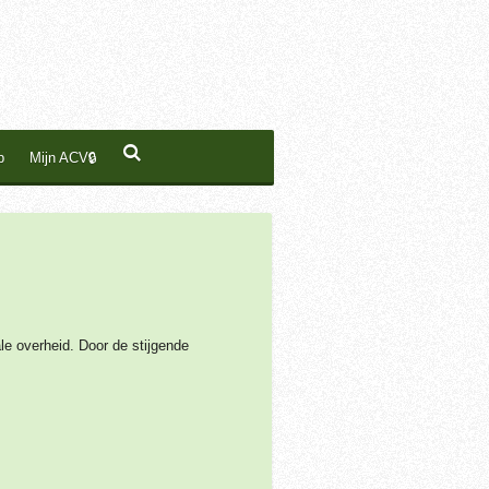
p
Mijn ACV🔒
e overheid. Door de stijgende