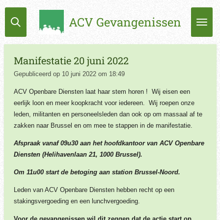
Ga
ACV Gevangenissen
direct
naar
de
hoofdinhoud
Manifestatie 20 juni 2022
Gepubliceerd op 10 juni 2022 om 18:49
ACV Openbare Diensten laat haar stem horen ! Wij eisen een
eerlijk loon en meer koopkracht voor iedereen. Wij roepen onze
leden, militanten en personeelsleden dan ook op om massaal af te
zakken naar Brussel en om mee te stappen in de manifestatie.
Afspraak vanaf 09u30 aan het hoofdkantoor van ACV Openbare
Diensten (Helihavenlaan 21, 1000 Brussel).
Om 11u00 start de betoging aan station Brussel-Noord.
Leden van ACV Openbare Diensten hebben recht op een
stakingsvergoeding en een lunchvergoeding.
Voor de gevangenissen wil dit zeggen dat de actie start op