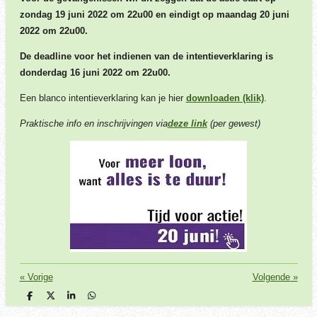
zondag 19 juni 2022 om 22u00 en eindigt op maandag 20 juni
2022 om 22u00.
De deadline voor het indienen van de intentieverklaring is
donderdag 16 juni 2022 om 22u00.
Een blanco intentieverklaring kan je hier
downloaden (klik)
.
Praktische info en inschrijvingen via
deze link
(per gewest)
«
Vorige
Volgende
»
D
D
S
D
e
e
h
e
l
e
a
l